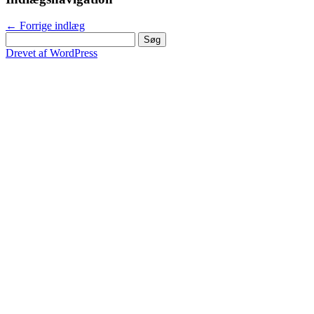
←
Forrige indlæg
Søg
efter:
Drevet af WordPress