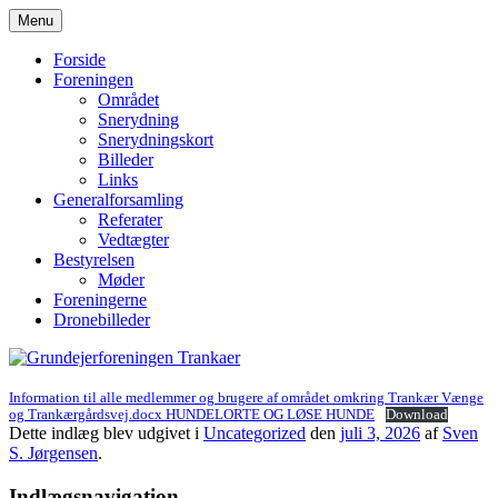
Hop
Menu
til
Grundejerforeningen Trankaer
indhold
Forside
Foreningen
Området
Snerydning
Snerydningskort
Billeder
Links
Generalforsamling
Referater
Vedtægter
Bestyrelsen
Møder
Foreningerne
Dronebilleder
Information til alle medlemmer og brugere af området omkring Trankær Vænge
og Trankærgårdsvej.docx HUNDELORTE OG LØSE HUNDE
Download
Dette indlæg blev udgivet i
Uncategorized
den
juli 3, 2026
af
Sven
S. Jørgensen
.
Indlægsnavigation