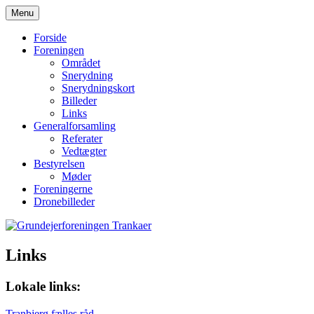
Hop
Menu
til
Grundejerforeningen Trankaer
indhold
Forside
Foreningen
Området
Snerydning
Snerydningskort
Billeder
Links
Generalforsamling
Referater
Vedtægter
Bestyrelsen
Møder
Foreningerne
Dronebilleder
Links
Lokale links:
Tranbjerg fælles råd