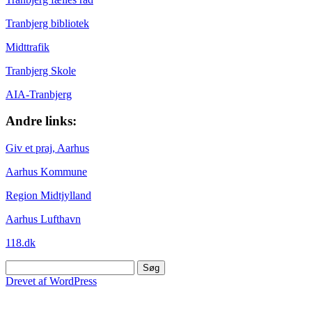
Tranbjerg bibliotek
Midttrafik
Tranbjerg Skole
AIA-Tranbjerg
Andre links:
Giv et praj, Aarhus
Aarhus Kommune
Region Midtjylland
Aarhus Lufthavn
118.dk
Søg
efter:
Drevet af WordPress