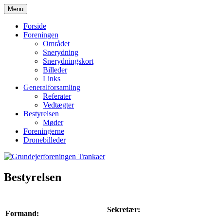
Hop
Menu
til
Grundejerforeningen Trankaer
indhold
Forside
Foreningen
Området
Snerydning
Snerydningskort
Billeder
Links
Generalforsamling
Referater
Vedtægter
Bestyrelsen
Møder
Foreningerne
Dronebilleder
Bestyrelsen
Sekretær:
Formand: