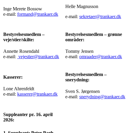
Helle Magnusson
Inge Merete Bossow
e-mail:
formand@trankaer.dk
e-mail:
sekretaer@trankaer.dk
Bestyrelsesmedlem –
Bestyrelsesmedlem – grønne
veje/stier/skilte:
områder:
Annette Rosendahl
Tommy Jensen
e-mail:
vejestier@trankaer.dk
e-mail:
omraader@trankaer.dk
Bestyrelsesmedlem –
Kasserer:
snerydning:
Lone Ahrenfeldt
Sven S. Jørgensen
e-mail:
kasserer@trankaer.dk
e-mail:
snerydning@trankaer.dk
Suppleanter pr. 16. april
2026:
1. Suppleant: Peter Pagh