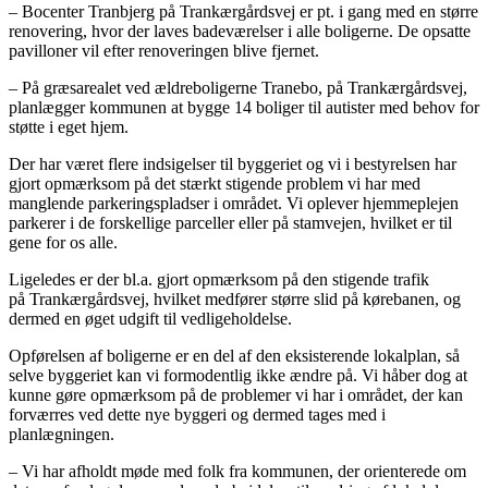
– Bocenter Tranbjerg på Trankærgårdsvej er pt. i gang med en større
renovering, hvor der laves badeværelser i alle boligerne. De opsatte
pavilloner vil efter renoveringen blive fjernet.
– På græsarealet ved ældreboligerne Tranebo, på Trankærgårdsvej,
planlægger kommunen at bygge 14 boliger til autister med behov for
støtte i eget hjem.
Der har været flere indsigelser til byggeriet og vi i bestyrelsen har
gjort opmærksom på det stærkt stigende problem vi har med
manglende parkeringspladser i området. Vi oplever hjemmeplejen
parkerer i de forskellige parceller eller på stamvejen, hvilket er til
gene for os alle.
Ligeledes er der bl.a. gjort opmærksom på den stigende trafik
på Trankærgårdsvej, hvilket medfører større slid på kørebanen, og
dermed en øget udgift til vedligeholdelse.
Opførelsen af boligerne er en del af den eksisterende lokalplan, så
selve byggeriet kan vi formodentlig ikke ændre på. Vi håber dog at
kunne gøre opmærksom på de problemer vi har i området, der kan
forværres ved dette nye byggeri og dermed tages med i
planlægningen.
– Vi har afholdt møde med folk fra kommunen, der orienterede om