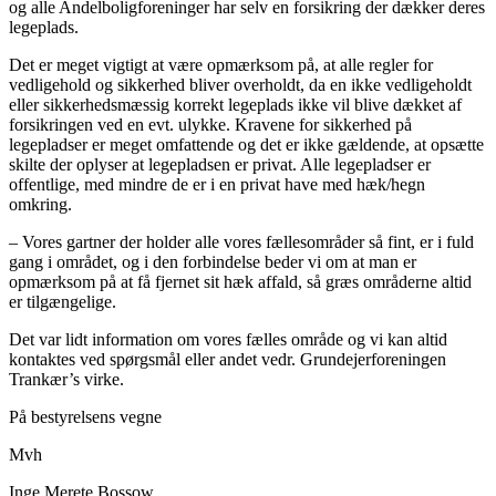
og alle Andelboligforeninger har selv en forsikring der dækker deres
legeplads.
Det er meget vigtigt at være opmærksom på, at alle regler for
vedligehold og sikkerhed bliver overholdt, da en ikke vedligeholdt
eller sikkerhedsmæssig korrekt legeplads ikke vil blive dækket af
forsikringen ved en evt. ulykke. Kravene for sikkerhed på
legepladser er meget omfattende og det er ikke gældende, at opsætte
skilte der oplyser at legepladsen er privat. Alle legepladser er
offentlige, med mindre de er i en privat have med hæk/hegn
omkring.
– Vores gartner der holder alle vores fællesområder så fint, er i fuld
gang i området, og i den forbindelse beder vi om at man er
opmærksom på at få fjernet sit hæk affald, så græs områderne altid
er tilgængelige.
Det var lidt information om vores fælles område og vi kan altid
kontaktes ved spørgsmål eller andet vedr. Grundejerforeningen
Trankær’s virke.
På bestyrelsens vegne
Mvh
Inge Merete Bossow