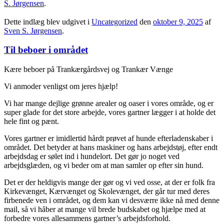
S. Jørgensen
.
Dette indlæg blev udgivet i
Uncategorized
den
oktober 9, 2025
af
Sven S. Jørgensen
.
Til beboer i området
Kære beboer på Trankærgårdsvej og Trankær Vænge
Vi anmoder venligst om jeres hjælp!
Vi har mange dejlige grønne arealer og oaser i vores område, og er
super glade for det store arbejde, vores gartner lægger i at holde det
hele fint og pænt.
Vores gartner er imidlertid hårdt prøvet af hunde efterladenskaber i
området. Det betyder at hans maskiner og hans arbejdstøj, efter endt
arbejdsdag er sølet ind i hundelort. Det gør jo noget ved
arbejdsglæden, og vi beder om at man samler op efter sin hund.
Det er der heldigvis mange der gør og vi ved osse, at der er folk fra
Kirkevænget, Kærvænget og Skolevænget, der går tur med deres
firbenede ven i området, og dem kan vi desværre ikke nå med denne
mail, så vi håber at mange vil brede budskabet og hjælpe med at
forbedre vores allesammens gartner’s arbejdsforhold.