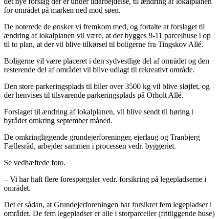
det nye forslag der er under udarbejdelse, til ændring af lokalplanen
for området på marken ned mod søen.
De noterede de ønsker vi fremkom med, og fortalte at forslaget til
ændring af lokalplanen vil være, at der bygges 9-11 parcelhuse i op
til to plan, at der vil blive tilkørsel til boligerne fra Tingskov Allé.
Boligerne vil være placeret i den sydvestlige del af området og den
resterende del af området vil blive udlagt til rekreativt område.
Den store parkeringsplads til biler over 3500 kg vil blive sløjfet, og
der henvises til tilsvarende parkeringsplads på Orholt Allé.
Forslaget til ændring af lokalplanen, vil blive sendt til høring i
byrådet omkring september måned.
De omkringliggende grundejerforeninger, ejerlaug og Tranbjerg
Fællesråd, arbejder sammen i processen vedr. byggeriet.
Se vedhæftede foto.
– Vi har haft flere forespørgsler vedr. forsikring på legepladserne i
området.
Det er sådan, at Grundejerforeningen har forsikret fem legepladser i
området. De fem legepladser er alle i storparceller (fritliggende huse)