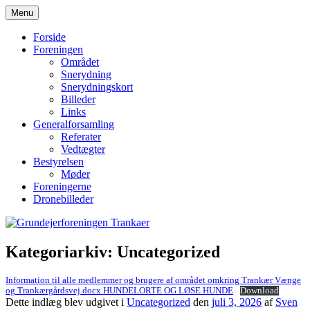
Hop
Menu
til
Grundejerforeningen Trankaer
indhold
Forside
Foreningen
Området
Snerydning
Snerydningskort
Billeder
Links
Generalforsamling
Referater
Vedtægter
Bestyrelsen
Møder
Foreningerne
Dronebilleder
Kategoriarkiv:
Uncategorized
Information til alle medlemmer og brugere af området omkring Trankær Vænge
og Trankærgårdsvej.docx HUNDELORTE OG LØSE HUNDE
Download
Dette indlæg blev udgivet i
Uncategorized
den
juli 3, 2026
af
Sven